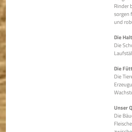
Rinder 
sorgen 
und rob
Die Hal
Die Sch
Laufstäl
Die Füt
Die Tie
Erzeugu
Wachstu
Unser Q
Die Bäu
Fleische
zwische