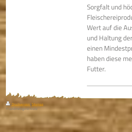
Sorgfalt und hö
Fleischereiprod
Wert auf die Au
und Haltung der
einen Mindestpr
haben diese meh
Futter.
Druckversion
|
Sitemap
© Landmetzgerei Kratz