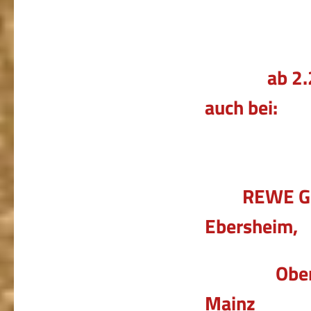
ab 2.2.202
auch bei:
REWE Gunte
Ebersheim,
Ober- Olm
Mainz