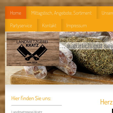
Home
Mittagstisch, Angebote, Sortiment
Unser
Partyservice
Kontakt
Impressum
...... natürlich gut se
Hier finden Sie uns:
Herzlich Wi
Landmetzgerei Kratz